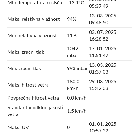
Min. temperatura rosišča
-13,1°C
05:37:49
13. 03. 2025
Maks. relativna vlažnost
94%
09:48:50
03. 07. 2025
Min. relativna vlažnost
11%
16:28:52
1042
17. 01. 2025
Maks. zračni tlak
mbar
11:51:47
13. 03. 2025
Min. zračni tlak
993 mbar
01:37:03
180,0
29. 08. 2025
Maks. hitrost vetra
km/h
15:42:03
Povprečna hitrost vetra
0,0 km/h
Standardni odklon jakosti
1,5 km/h
vetra
01. 01. 2025
Maks. UV
0
10:57:32