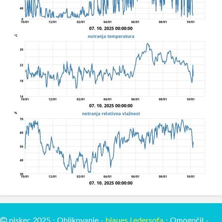
piskec 2025 ⋅ Oblikovanje -
blaues Ledersofa
⋅ Omogočil -