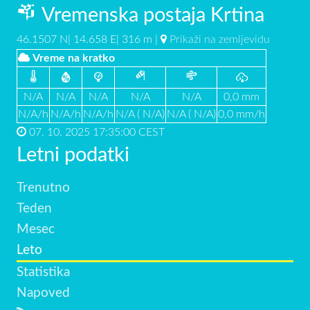
Vremenska postaja Krtina
46.1507 N| 14.658 E| 316 m |
Prikaži na zemljevidu
Vreme na kratko
N/A
N/A
N/A
N/A
N/A
0,0 mm
N/A/h
N/A/h
N/A/h
N/A ( N/A)
N/A ( N/A)
0,0 mm/h
07. 10. 2025 17:35:00 CEST
Letni podatki
Trenutno
Teden
Mesec
Leto
Statistika
Napoved